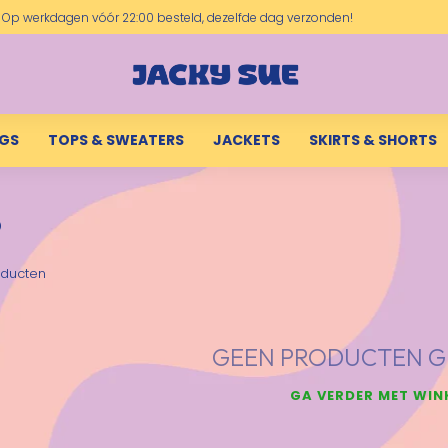
Op werkdagen vóór 22:00 besteld, dezelfde dag verzonden!
NGS
TOPS & SWEATERS
JACKETS
SKIRTS & SHORTS
6
ducten
GEEN PRODUCTEN G
GA VERDER MET WIN