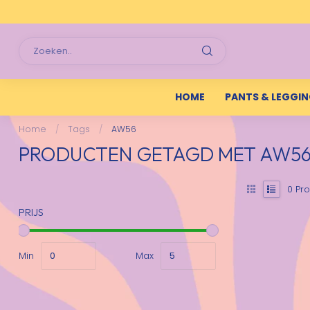
HOME
PANTS & LEGGI
Home
/
Tags
/
AW56
PRODUCTEN GETAGD MET AW5
0
Pro
PRIJS
Min
Max