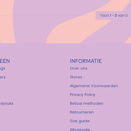
Toon
1
-
0
van 0
EËN
INFORMATIE
ngs
Over ons
ers
Stores
Algemene Voorwaarden
Privacy Policy
laysuits
Betaal methodes
Retourneren
Size guide
Wholesale