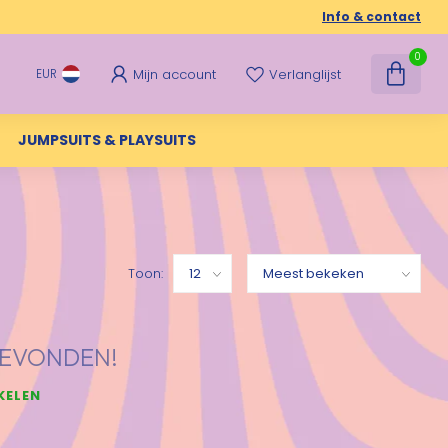
Info & contact
0
Mijn account
Verlanglijst
EUR
JUMPSUITS & PLAYSUITS
Toon:
EVONDEN!
KELEN