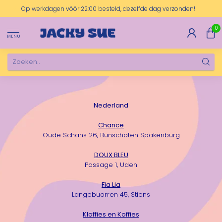
Op werkdagen vóór 22:00 besteld, dezelfde dag verzonden!
0
MENU
Nederland
Chance
Oude Schans 26, Bunschoten Spakenburg
DOUX BLEU
Passage 1, Uden
Fia Lia
Langebuorren 45, Stiens
Kloffies en Koffies