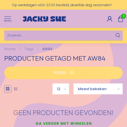
Op werkdagen vóór 22:00 besteld, dezelfde dag verzonden!
0
MENU
Home
/
Tags
/
AW84
PRODUCTEN GETAGD MET AW84
FILTERS
GEEN PRODUCTEN GEVONDEN!
GA VERDER MET WINKELEN